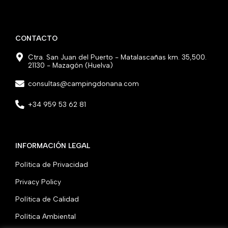
i
c
s
u
t
e
t
t
t
b
a
u
e
o
g
b
r
o
r
e
CONTACTO
k
a
m
Ctra. San Juan del Puerto - Matalascañas km. 35,500.
21130 - Mazagón (Huelva)
consultas@campingdonana.com
+34 959 53 62 81
INFORMACIÓN LEGAL
Política de Privacidad
Privacy Policy
Política de Calidad
Política Ambiental