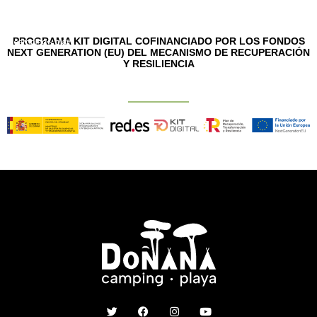
Ir
Main
al
contenido
Men
PROGRAMA KIT DIGITAL COFINANCIADO POR LOS FONDOS
NEXT GENERATION (EU) DEL MECANISMO DE RECUPERACIÓN
Y RESILIENCIA
T
F
I
Y
w
a
n
o