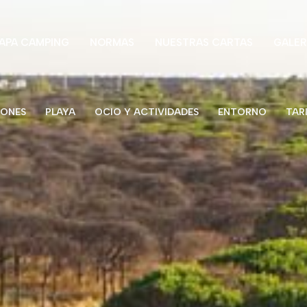
APA CAMPING
NORMAS
NUESTRAS CARTAS
GALER
IONES
PLAYA
OCIO Y ACTIVIDADES
ENTORNO
TAR